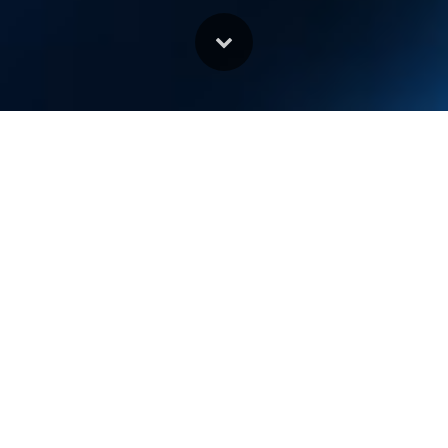
O Mega Sistema de Comunicação é
formado por três empresas
O
Diário Rádio e Televisão Ltda. e Mega Empresa de
Comunicações Ltda.
A primeira é permissionária de duas emissoras de rádio, a
DIÁRIO FM - 99,7
, em Ribeirão Preto - SP e a
CONQUISTA
FM - 97,7
, em Sertãozinho - SP. O grupo também possui a
MASTER MIX PRODUTORA
, que produz comerciais em áudio
que atende as empresas do grupo com seu portfólio de
clientes e também outras empresas.
A Mega Empresa de Comunicações Ltda. A segunda é